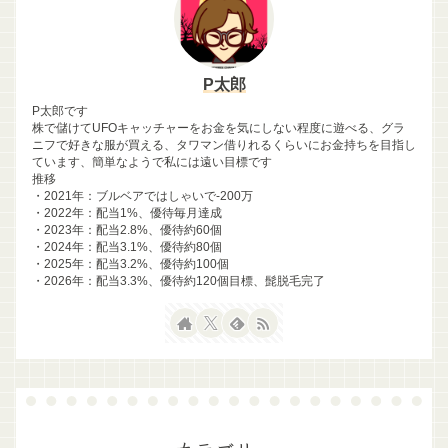
P太郎
P太郎です
株で儲けてUFOキャッチャーをお金を気にしない程度に遊べる、グラ
ニフで好きな服が買える、タワマン借りれるくらいにお金持ちを目指し
ています、簡単なようで私には遠い目標です
推移
・2021年：ブルベアではしゃいで-200万
・2022年：配当1%、優待毎月達成
・2023年：配当2.8%、優待約60個
・2024年：配当3.1%、優待約80個
・2025年：配当3.2%、優待約100個
・2026年：配当3.3%、優待約120個目標、髭脱毛完了