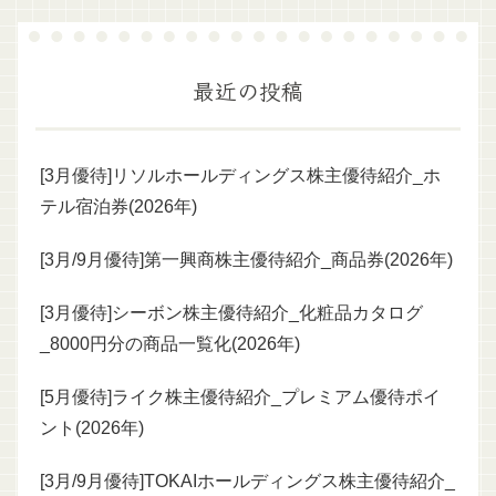
最近の投稿
[3月優待]リソルホールディングス株主優待紹介_ホ
テル宿泊券(2026年)
[3月/9月優待]第一興商株主優待紹介_商品券(2026年)
[3月優待]シーボン株主優待紹介_化粧品カタログ
_8000円分の商品一覧化(2026年)
[5月優待]ライク株主優待紹介_プレミアム優待ポイ
ント(2026年)
[3月/9月優待]TOKAIホールディングス株主優待紹介_