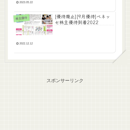
2023.05.22
[優待廃止][9月優待]ベネッ
株主優待
セ株主優待到着2022
2022.12.12
スポンサーリンク