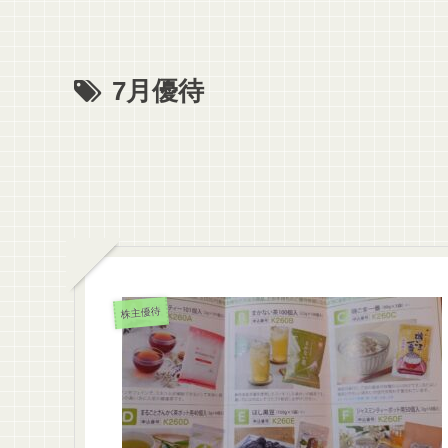
7月優待
株主優待