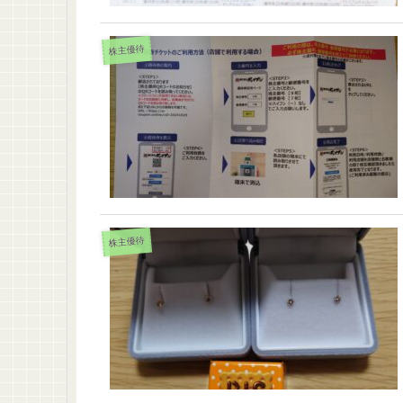
株主優待
株主優待