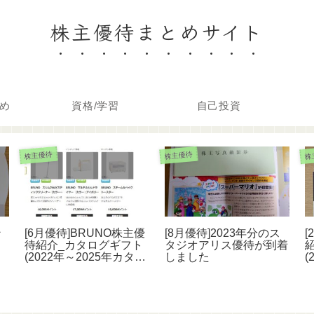
株主優待まとめサイト
め
資格/学習
自己投資
株主優待
株主優待
株
ン
[6月優待]BRUNO株主優
[8月優待]2023年分のス
待紹介_カタログギフト
タジオアリス優待が到着
(2022年～2025年カタロ
しました
(
グ全部付き)