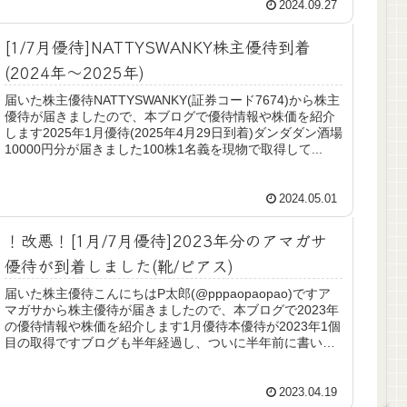
2024.09.27
[1/7月優待]NATTYSWANKY株主優待到着
(2024年～2025年)
届いた株主優待NATTYSWANKY(証券コード7674)から株主
優待が届きましたので、本ブログで優待情報や株価を紹介
します2025年1月優待(2025年4月29日到着)ダンダダン酒場
10000円分が届きました100株1名義を現物で取得して...
2024.05.01
！改悪！[1月/7月優待]2023年分のアマガサ
優待が到着しました(靴/ピアス)
届いた株主優待こんにちはP太郎(@pppaopaopao)ですア
マガサから株主優待が届きましたので、本ブログで2023年
の優待情報や株価を紹介します1月優待本優待が2023年1個
目の取得ですブログも半年経過し、ついに半年前に書いた
優待と同じ...
2023.04.19