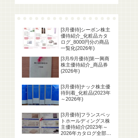
[3月優待]シーボン株主
優待紹介_化粧品カタ
ログ_8000円分の商品
一覧化(2026年)
[3月/9月優待]第一興商
株主優待紹介_商品券
(2026年)
[3月優待]ナック株主優
待到着_化粧品(2023年
～2026年)
[3月優待]フランスベッ
トホールディングス株
主優待紹介(2023年～
2026年カタログ全部付