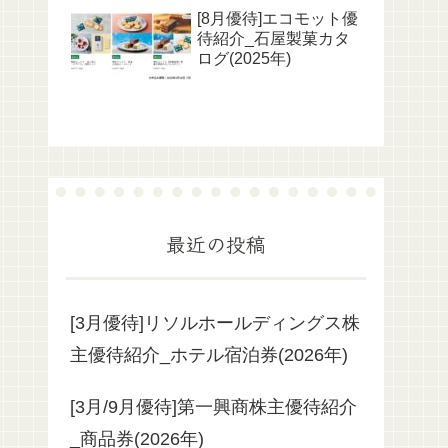
き)
[8月優待]エコモット優
待紹介_石屋製菓カタ
ログ(2025年)
最近の投稿
[3月優待]リソルホールディングス株
主優待紹介_ホテル宿泊券(2026年)
[3月/9月優待]第一興商株主優待紹介
_商品券(2026年)