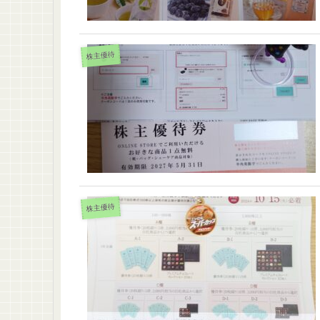
株主優待
株主優待