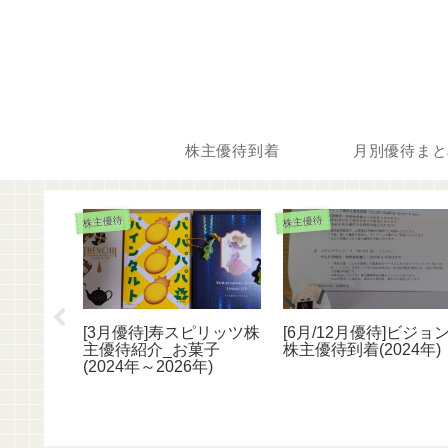
株主優待到着
月別優待まと
株主優待
株主優待
ネット株主
[3月優待]寿スピリッツ株
[6月/12月優待]ビジョ
ログギフ
主優待紹介_お菓子
株主優待到着(2024年)
26年カタ
(2024年～2026年)