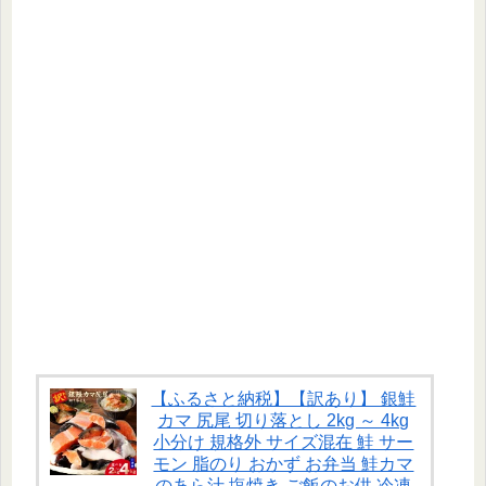
【ふるさと納税】【訳あり】 銀鮭
カマ 尻尾 切り落とし 2kg ～ 4kg
小分け 規格外 サイズ混在 鮭 サー
モン 脂のり おかず お弁当 鮭カマ
のあら汁 塩焼き ご飯のお供 冷凍