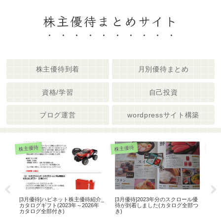
株主優待まとめサイト
株主優待到着
月別優待まとめ
資格/学習
自己投資
ブログ運営
wordpressサイト構築
自己
株主優待
株主優待
_カ
[3月優待]ハピネット株主優待紹介_
[3月優待]2023年分のスクロール優
ゴリ
カ
カタログギフト(2023年～2026年
待が到着しました(カタログ全部つ
回目
カタログ全部付き)
き)
ーザ