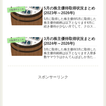
少しうまくなった気がしますまだツー
ル使ったり監視したりする勢からみた
5月の株主優待取得状況まとめ
月毎優待まとめ
ら、高いっちゃ高いかもと思いつつ
(2023年～2026年)
コ...
5月に取得した株主優待5月に取得した
株主優待銘柄は以下となります4月に
続き優待が少ない月でして、クロスも
欲しいのが取れない月となりまとめる
ほどない状況となりますタマホームは
現物で持ってみたものの権利落ちが凄
3月の株主優待取得状況まとめ
月毎優待まとめ
まじかったライクに関しては現物で
(2024年～2026年)
も...
3月に取得した株主優待3月に取得した
株主優待銘柄は以下となります入替多
数ヤマウラはかんてんぱぱしか当たら
ないのでやめました米銘柄がどんどん
消えてくのでサカイ引越センターを追
加しましたクロスから現物に切替中で
権利落ちがきついです銘柄blog ...
スポンサーリンク