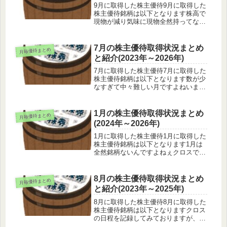
9月に取得した株主優待9月に取得した
株主優待銘柄は以下となります株高で
現物が減り気味に現物全然持ってない
のですが久々に配当落ちのダメージが
凄い気がします初取得のサイバーエー
ジェントでameba見るのが楽しみ
7月の株主優待取得状況まとめ
月毎優待まとめ
WOWOWみたいにややこしくなき
と紹介(2023年～2026年)
ゃ...
7月に取得した株主優待7月に取得した
株主優待銘柄は以下となります数が少
なすぎて中々難しい月ですよねいまい
ち取得数が増えていきません、
NATTYの餃子も急に子供食べなくな
ったり全体的に配当微妙だったりなど
1月の株主優待取得状況まとめ
月毎優待まとめ
JMホールディングスはまた買ったの
(2024年～2026年)
で値...
1月に取得した株主優待1月に取得した
株主優待銘柄は以下となります1月は
全然銘柄ないんですよねぇクロスでも
特に欲しいものなし餃子のNATTYさ
んは子供が食べなくなったので売りま
した、値段的に買いなおしても良いか
8月の株主優待取得状況まとめ
月毎優待まとめ
もしれまえん銘柄blog Lin...
と紹介(2023年～2025年)
8月に取得した株主優待8月に取得した
株主優待銘柄は以下となりますクロス
の日程を記録してみておりますが、去
年は怯えて早く買いすぎたので今年は