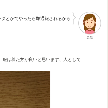
ンダとかでやったら即通報されるから
奥様
、服は着た方が良いと思います、人として