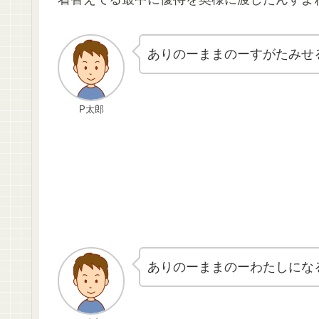
ありのーままのーすがたみせ
P太郎
ありのーままのーわたしにな