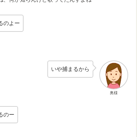
るのよー
いや捕まるから
奥様
るのー