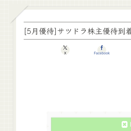
[5月優待]サツドラ株主優待到着
X
Facebook