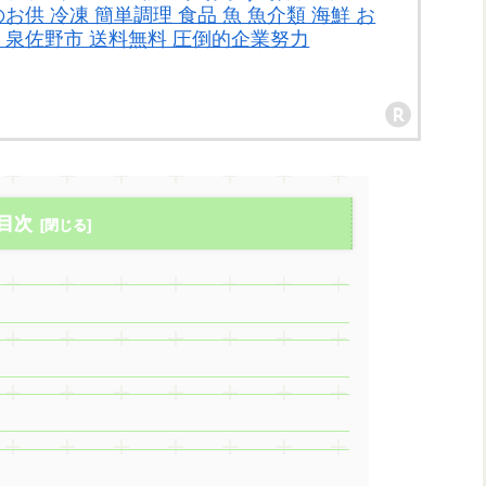
お供 冷凍 簡単調理 食品 魚 魚介類 海鮮 お
 泉佐野市 送料無料 圧倒的企業努力
目次