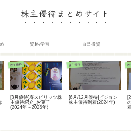
株主優待まとめサイト
め
資格/学習
自己投資
株主優待
株主優待
株
[3月優待]寿スピリッツ株
[6月/12月優待]ビジョン
[
ま
主優待紹介_お菓子
株主優待到着(2024年)
(2024年～2026年)