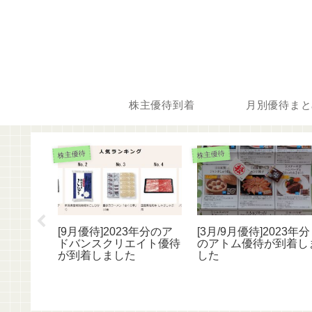
株主優待到着
月別優待まと
株主優待
株主優待
3年分のス
[9月優待]2023年分のア
[3月/9月優待]2023年分
待が到着
ドバンスクリエイト優待
のアトム優待が到着し
が到着しました
した