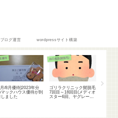
ブログ運営
wordpressサイト構築
自己投資(髭脱毛)
主優待
株主優待
2月/8月優待]2023年分
ゴリラクリニック髭脱毛
[優待廃止
のマックハウス優待が到
7回目～18回目(メディオ
待]20
着しました
スター6回、ヤグレーザ
優待が到
ー12回)
タログ全