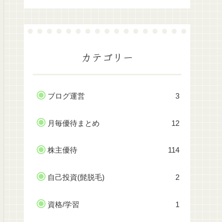
カテゴリー
ブログ運営
3
月毎優待まとめ
12
株主優待
114
自己投資(髭脱毛)
2
資格/学習
1